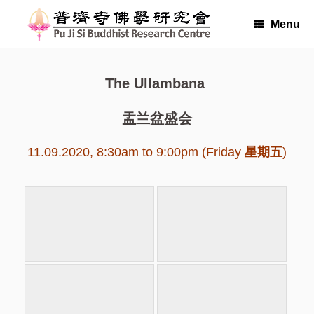
Skip
to
Menu
content
The Ullambana
盂兰盆盛会
11.09.2020, 8:30am to 9:00pm (Friday
星期五
)