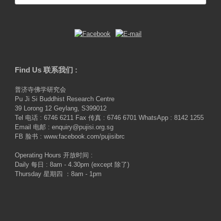
for:
Find Us 联系我们 :
普济寺佛学研究会
Pu Ji Si Buddhist Research Centre
39 Lorong 12 Geylang, S399012
Tel 电话 : 6746 6211 Fax 传真 : 6746 6701 WhatsApp : 8142 1255
Email 电邮 : enquiry@pujisi.org.sg
FB 脸书 : www.facebook.com/pujisibrc
Operating Hours 开放时间 :
Daily 每日 : 8am - 4.30pm (except 除了)
Thursday 星期四 ：8am - 1pm