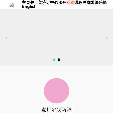
Skip
主页
关于普济寺
中心
服务
活动
课程
画廊
随缘乐捐
English
to
content
点灯消灾祈福