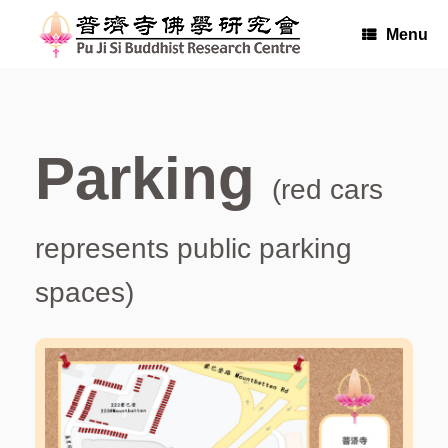
Skip
to
Menu
content
Parking
(red cars
represents public parking
spaces)