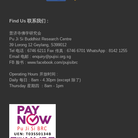
Find Us 联系我们 :
普济寺佛学研究会
Pu Ji Si Buddhist Research Centre
39 Lorong 12 Geylang, S399012
Tel 电话 : 6746 6211 Fax 传真 : 6746 6701 WhatsApp : 8142 1255
Email 电邮 : enquiry@pujisi.org.sg
FB 脸书 : www.facebook.com/pujisibrc
Operating Hours 开放时间 :
Daily 每日 : 8am - 4.30pm (except 除了)
Thursday 星期四 ：8am - 1pm