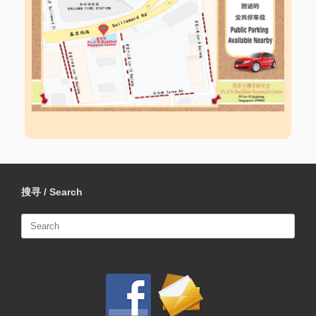
搜寻 / Search
Search
for: