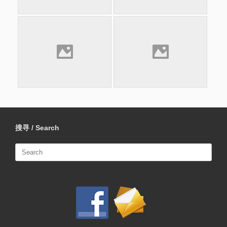
搜寻 / Search
Search
for: