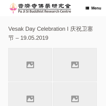
Skip
to
Menu
content
Vesak Day Celebration I 庆祝卫塞
节 – 19.05.2019