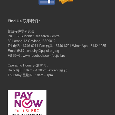
Find Us 联系我们 :
普济寺佛学研究会
Pu Ji Si Buddhist Research Centre
39 Lorong 12 Geylang, S399012
Tel 电话 : 6746 6211 Fax 传真 : 6746 6701 WhatsApp : 8142 1255
Email 电邮 : enquiry@pujisi.org.sg
FB 脸书 : www.facebook.com/pujisibrc
Operating Hours 开放时间 :
Daily 每日 : 8am - 4.30pm (except 除了)
Thursday 星期四 ：8am - 1pm